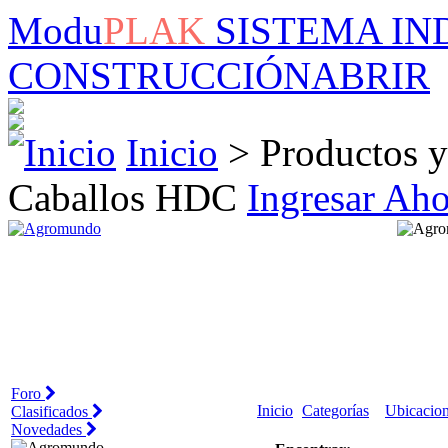
Modu
PLAK
SISTEMA IN
CONSTRUCCIÓN
ABRIR
Inicio
> Productos y
Caballos HDC
Ingresar Aho
Foro
Inicio
Categorías
Ubicacio
Clasificados
Novedades