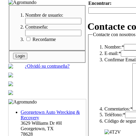
Encontrar:
Nombre de usuario:
Contacte co
Contraseña:
Contacte con nosotros
Recordarme
Nombre:
*
E-mail:
*
Confirmar Email
¿Olvidó su contraseña?
Comentarios:
*
Georgetown Auto Wrecking &
Teléfono:
*
Recovery
Código de segur
3629 Williams Dr #H
Georgetown, TX
78628