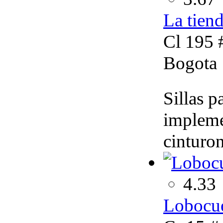
La tiend
Cl 195 
Bogota
Sillas p
impleme
cinturo
4.33
Lobocu