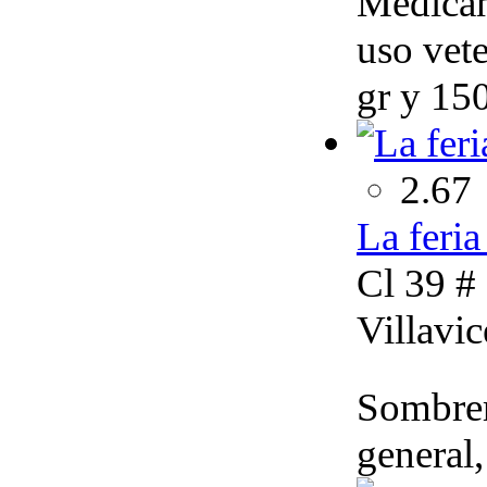
Medicam
uso vet
gr y 150
2.67
La feri
Cl 39 #
Villavi
Sombrer
general,