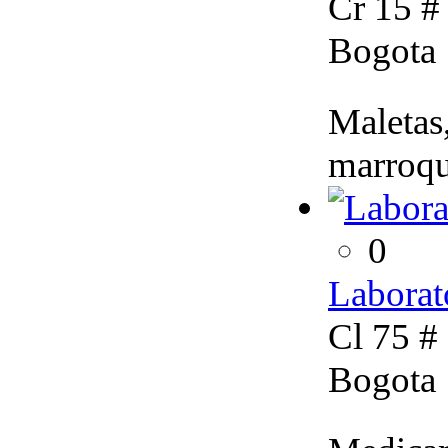
Cr 15 #
Bogota
Maletas,
marroqu
0
Laborat
Cl 75 #
Bogota