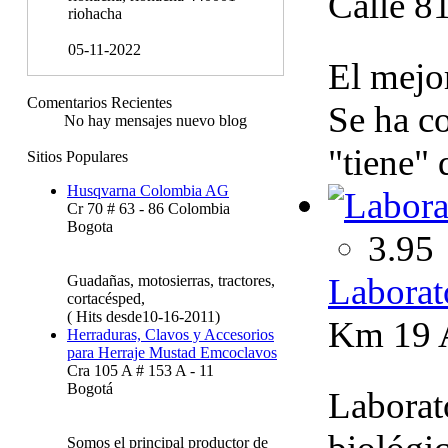
Calle 81
riohacha
05-11-2022
El mejor
Comentarios Recientes
Se ha co
No hay mensajes nuevo blog
"tiene" 
Sitios Populares
Husqvarna Colombia AG
Cr 70 # 63 - 86 Colombia
Bogota
3.95
Laborat
Guadañas, motosierras, tractores,
cortacésped,
( Hits desde10-16-2011)
Km 19 A
Herraduras, Clavos y Accesorios
para Herraje Mustad Emcoclavos
Cra 105 A # 153 A - 11
Bogotá
Laborat
Somos el principal productor de