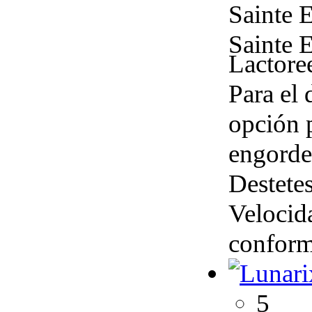
Sainte 
Sainte 
Lactore
Para el 
opción p
engorde
Destetes
Velocida
conform
5