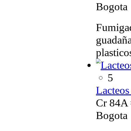
Bogota
Fumigado
guadañas
plastico
5
Lacteos
Cr 84A 
Bogota