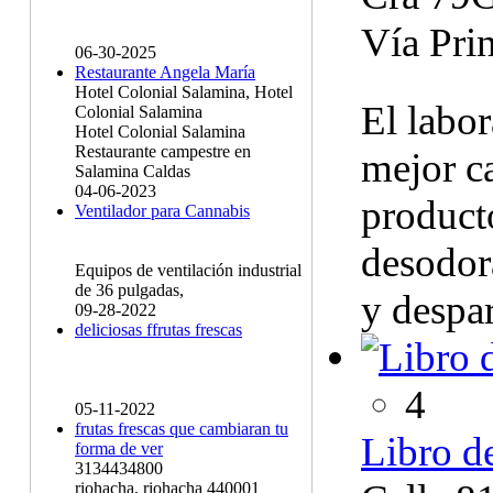
Vía Pri
06-30-2025
Restaurante Angela María
Hotel Colonial Salamina, Hotel
El labor
Colonial Salamina
Hotel Colonial Salamina
Restaurante campestre en
mejor ca
Salamina Caldas
04-06-2023
product
Ventilador para Cannabis
desodor
Equipos de ventilación industrial
de 36 pulgadas,
y despar
09-28-2022
deliciosas ffrutas frescas
4
05-11-2022
frutas frescas que cambiaran tu
Libro d
forma de ver
3134434800
riohacha, riohacha 440001