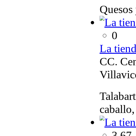
Quesos y
0
La tiend
CC. Cen
Villavi
Talabart
caballo,
3.67