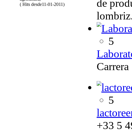
de prod
( Hits desde11-01-2011)
lombriz
5
Laborat
Carrera
5
lactor
+33 5 4