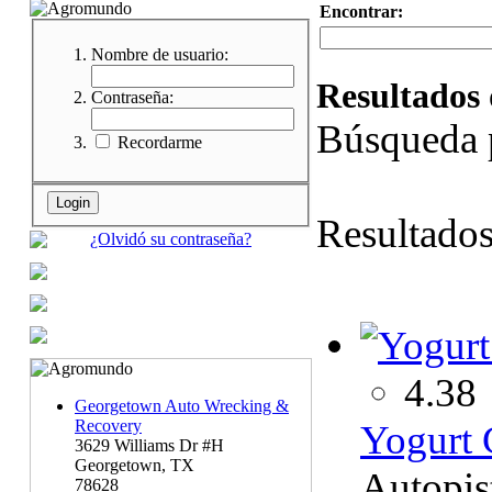
Encontrar:
Nombre de usuario:
Resultados 
Contraseña:
Búsqueda 
Recordarme
Resultado
¿Olvidó su contraseña?
4.38
Georgetown Auto Wrecking &
Recovery
Yogurt 
3629 Williams Dr #H
Georgetown, TX
Autopis
78628