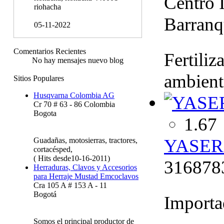
Centro 
riohacha
Barranq
05-11-2022
Comentarios Recientes
Fertiliz
No hay mensajes nuevo blog
ambient
Sitios Populares
Husqvarna Colombia AG
Cr 70 # 63 - 86 Colombia
Bogota
1.67
YASER 
Guadañas, motosierras, tractores,
cortacésped,
( Hits desde10-16-2011)
316878
Herraduras, Clavos y Accesorios
para Herraje Mustad Emcoclavos
Cra 105 A # 153 A - 11
Bogotá
Importa
Somos el principal productor de