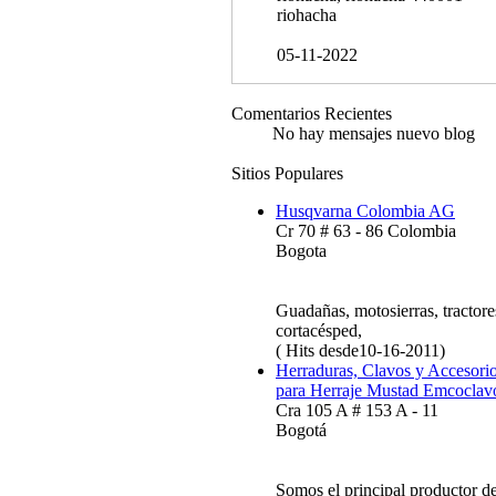
riohacha
05-11-2022
Comentarios Recientes
No hay mensajes nuevo blog
Sitios Populares
Husqvarna Colombia AG
Cr 70 # 63 - 86 Colombia
Bogota
Guadañas, motosierras, tractore
cortacésped,
( Hits desde10-16-2011)
Herraduras, Clavos y Accesori
para Herraje Mustad Emcoclav
Cra 105 A # 153 A - 11
Bogotá
Somos el principal productor d