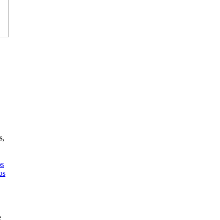
s,
os
os
e