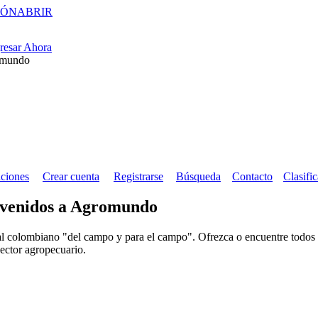
IÓN
ABRIR
resar Ahora
ciones
Crear cuenta
Registrarse
Búsqueda
Contacto
Clasifi
venidos a Agromundo
al colombiano "del campo y para el campo". Ofrezca o encuentre todos l
sector agropecuario.