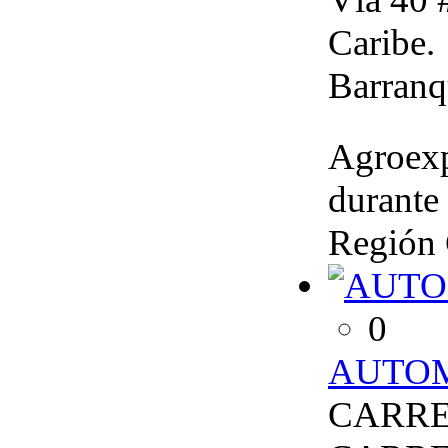
Caribe.
Barranq
Agroexp
durante 
Región 
0
AUTOM
CARRER