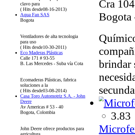
Cra 104
clavo para
( Hits desde08-16-2013)
Bogota 
Aqua Fan SAS
Bogota
Químico
Ventiladores de alta tecnologia
para uso
( Hits desde10-30-2011)
compañí
Eco Maderas Plásticas
Calle 171 # 93-55
brindar 
B. Las Mercedes - Suba vía Cota
necesid
Ecomaderas Plásticas, fabrica
soluciones a la
secundar
( Hits desde03-08-2014)
Casa Toro Automotriz S.A. - John
Deere
Av Americas # 53 - 40
3.83
Bogota, Colombia
Microfer
John Deere ofrece productos para
agricultura,