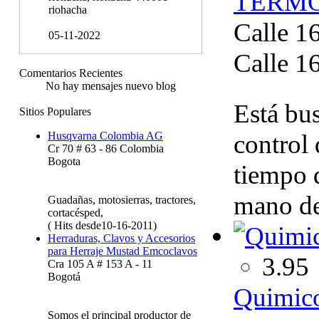
TERMO
riohacha
Calle 16
05-11-2022
Calle 16
Comentarios Recientes
No hay mensajes nuevo blog
Está bus
Sitios Populares
control
Husqvarna Colombia AG
Cr 70 # 63 - 86 Colombia
Bogota
tiempo 
mano de
Guadañas, motosierras, tractores,
cortacésped,
( Hits desde10-16-2011)
Herraduras, Clavos y Accesorios
para Herraje Mustad Emcoclavos
3.95
Cra 105 A # 153 A - 11
Bogotá
Quimico
Somos el principal productor de