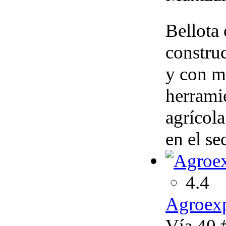
Bellota 
construc
y con m
herrami
agrícola
en el se
4.4
Agroexp
Vía 40 