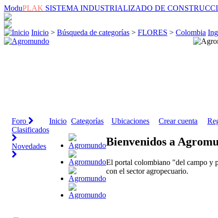
Modu
PLAK
SISTEMA INDUSTRIALIZADO DE CONSTRUCC
Inicio
>
Búsqueda de categorías
>
FLORES
>
Colombia
Ing
Foro
Inicio
Categorías
Ubicaciones
Crear cuenta
Reg
Clasificados
Bienvenidos a Agrom
Novedades
El portal colombiano "del campo y p
con el sector agropecuario.