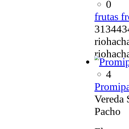
0
frutas f
313443
riohach
riohach
4
Promip
Vereda 
Pacho