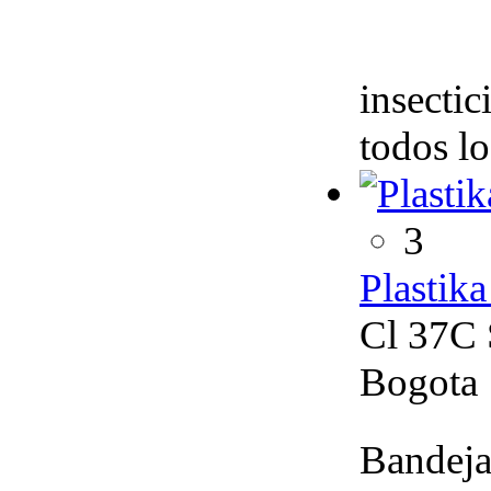
insectic
todos lo
3
Plastik
Cl 37C 
Bogota
Bandeja