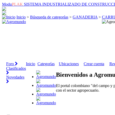
Modu
PLAK
SISTEMA INDUSTRIALIZADO DE CONSTRUCC
Inicio
>
Búsqueda de categorías
>
GANADERIA
>
CARR
Foro
Inicio
Categorías
Ubicaciones
Crear cuenta
Reg
Clasificados
Bienvenidos a Agrom
Novedades
El portal colombiano "del campo y p
con el sector agropecuario.