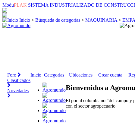
Modu
PLAK
SISTEMA INDUSTRIALIZADO DE CONSTRUCC
Inicio
>
Búsqueda de categorías
>
MAQUINARIA
>
EMP
Foro
Inicio
Categorías
Ubicaciones
Crear cuenta
Reg
Clasificados
Bienvenidos a Agrom
Novedades
El portal colombiano "del campo y p
con el sector agropecuario.