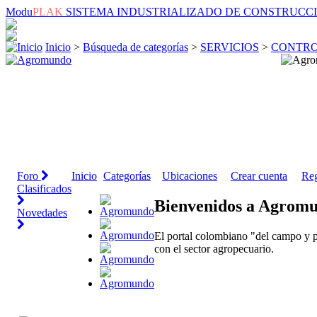
Modu
PLAK
SISTEMA INDUSTRIALIZADO DE CONSTRUCC
Inicio
>
Búsqueda de categorías
>
SERVICIOS
>
CONTRO
Foro
Inicio
Categorías
Ubicaciones
Crear cuenta
Reg
Clasificados
Bienvenidos a Agrom
Novedades
El portal colombiano "del campo y p
con el sector agropecuario.