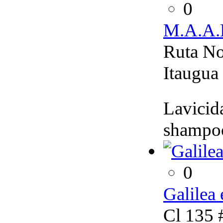
0
M.A.A.
Ruta No
Itaugua
Lavicida
shampoo
0
Galilea
Cl 135 