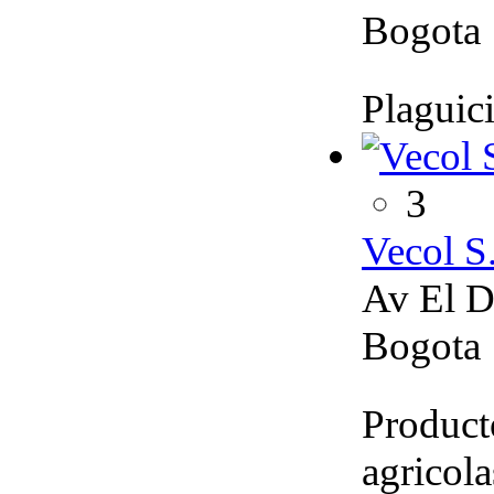
Bogota
Plaguici
3
Vecol S
Av El D
Bogota
Product
agricola