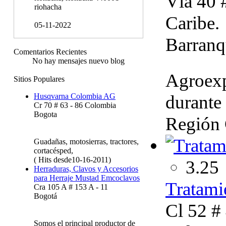
Vía 40 
riohacha
Caribe.
05-11-2022
Barranq
Comentarios Recientes
No hay mensajes nuevo blog
Agroexp
Sitios Populares
durante 
Husqvarna Colombia AG
Cr 70 # 63 - 86 Colombia
Bogota
Región 
Guadañas, motosierras, tractores,
cortacésped,
( Hits desde10-16-2011)
3.25
Herraduras, Clavos y Accesorios
para Herraje Mustad Emcoclavos
Tratami
Cra 105 A # 153 A - 11
Bogotá
Cl 52 #
Somos el principal productor de