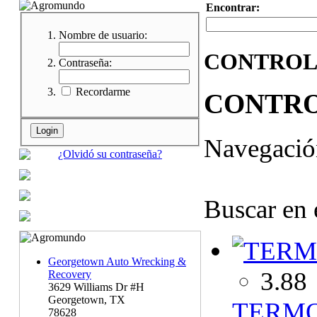
Encontrar:
Nombre de usuario:
CONTROL
Contraseña:
Recordarme
CONTRO
Navegaci
¿Olvidó su contraseña?
Buscar en 
Georgetown Auto Wrecking &
3.88
Recovery
3629 Williams Dr #H
Georgetown, TX
TERMO
78628