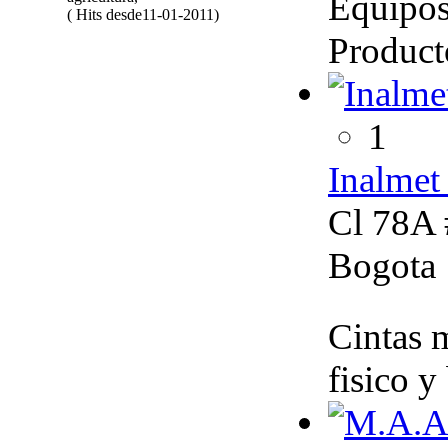
Equipos 
( Hits desde11-01-2011)
Producto
1
Inalmet
Cl 78A 
Bogota
Cintas m
fisico y