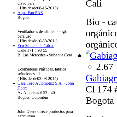
Cali
clavo para
( Hits desde08-16-2013)
Aqua Fan SAS
Bogota
Bio - ca
orgánico
Ventiladores de alta tecnologia
para uso
( Hits desde10-30-2011)
orgánic
Eco Maderas Plásticas
Calle 171 # 93-55
B. Las Mercedes - Suba vía Cota
2.67
Ecomaderas Plásticas, fabrica
soluciones a la
Gabiagr
( Hits desde03-08-2014)
Casa Toro Automotriz S.A. - John
Cl 174 
Deere
Av Americas # 53 - 40
Bogota
Bogota, Colombia
John Deere ofrece productos para
agricultura,