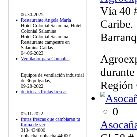
Vía 40 
06-30-2025
Restaurante Angela María
Caribe.
Hotel Colonial Salamina, Hotel
Colonial Salamina
Barranq
Hotel Colonial Salamina
Restaurante campestre en
Salamina Caldas
04-06-2023
Agroexp
Ventilador para Cannabis
durante 
Equipos de ventilación industrial
de 36 pulgadas,
Región 
09-28-2022
deliciosas ffrutas frescas
0
05-11-2022
frutas frescas que cambiaran tu
Asocañ
forma de ver
3134434800
riohacha, riohacha 440001