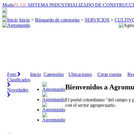
Modu
PLAK
SISTEMA INDUSTRIALIZADO DE CONSTRUCC
Inicio
>
Búsqueda de categorías
>
SERVICIOS
>
CULTIV
Foro
Inicio
Categorías
Ubicaciones
Crear cuenta
Reg
Clasificados
Bienvenidos a Agrom
Novedades
El portal colombiano "del campo y p
con el sector agropecuario.