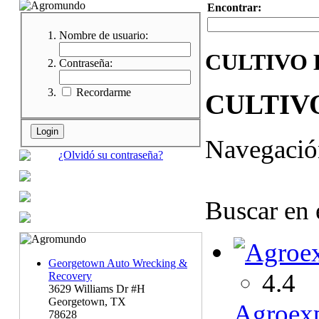
Encontrar:
Nombre de usuario:
CULTIVO 
Contraseña:
Recordarme
CULTIV
Navegaci
¿Olvidó su contraseña?
Buscar en 
Georgetown Auto Wrecking &
4.4
Recovery
3629 Williams Dr #H
Georgetown, TX
Agroexp
78628