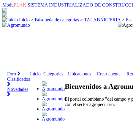
Modu
PLAK
SISTEMA INDUSTRIALIZADO DE CONSTRUCC
Inicio
>
Búsqueda de categorías
>
TALABARTERIA
>
Est
Foro
Inicio
Categorías
Ubicaciones
Crear cuenta
Reg
Clasificados
Bienvenidos a Agrom
Novedades
El portal colombiano "del campo y p
con el sector agropecuario.