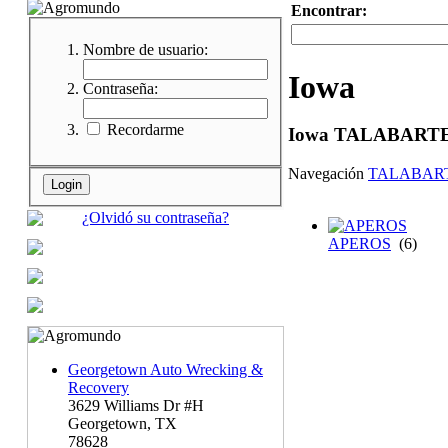
Encontrar:
Nombre de usuario:
Iowa
Contraseña:
Recordarme
Iowa TALABART
Navegación
TALABAR
¿Olvidó su contraseña?
APEROS
(6)
Georgetown Auto Wrecking &
Recovery
3629 Williams Dr #H
Georgetown, TX
78628