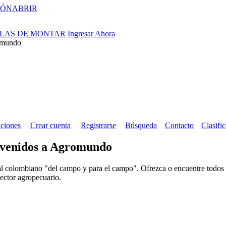
IÓN
ABRIR
LLAS DE MONTAR
Ingresar Ahora
ciones
Crear cuenta
Registrarse
Búsqueda
Contacto
Clasifi
venidos a Agromundo
al colombiano "del campo y para el campo". Ofrezca o encuentre todos l
sector agropecuario.