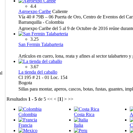
4.4
Agroexpo Caribe
Caliente
Vía 40 # 79B – 06 Puerta de Oro, Centro de Eventos del Car
Barranquilla - Colombia
Agroexpo Caribe del 5 al 9 de Octubre de 2016 reúne durante 
3.25
San Fermin Talabarteria
Artículos en cuero, lona, reata y afines al sector talabartero 
3.67
La tienda del caballo
al
Cl 195 # 21 - 01 Loc. 154
Bogota
Sillas para montar, aperos, cascos, botas, fustas, guantes, i
Resultados
1 - 5
de 5
<< < [
1
] > >>
Colombia
Costa Rica
A
Francia
Italia
C