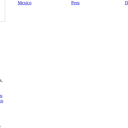
Mexico
Peru
D
s,
os
os
e