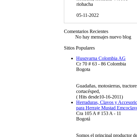
riohacha
05-11-2022
Comentarios Recientes
No hay mensajes nuevo blog
Sitios Populares
Husqvarna Colombia AG
Cr 70 # 63 - 86 Colombia
Bogota
Guadañas, motosierras, tractore
cortacésped,
( Hits desde10-16-2011)
Herraduras, Clavos y Accesori
para Herraje Mustad Emcoclav
Cra 105 A # 153 A - 11
Bogotá
Somos el principal productor d