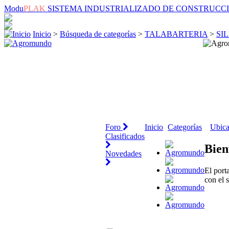
Modu
PLAK
SISTEMA INDUSTRIALIZADO DE CONSTRUCC
Inicio
>
Búsqueda de categorías
>
TALABARTERIA
>
SI
Foro
Inicio
Categorías
Ubica
Clasificados
Bien
Novedades
El port
con el 