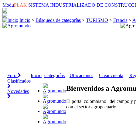
Modu
PLAK
SISTEMA INDUSTRIALIZADO DE CONSTRUCC
Inicio
>
Búsqueda de categorías
>
TURISMO
>
Francia
>
A
Foro
Inicio
Categorías
Ubicaciones
Crear cuenta
Reg
Clasificados
Bienvenidos a Agrom
Novedades
El portal colombiano "del campo y p
con el sector agropecuario.