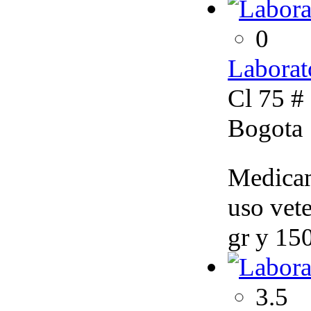
0
Laborat
Cl 75 #
Bogota
Medicam
uso vet
gr y 150
3.5