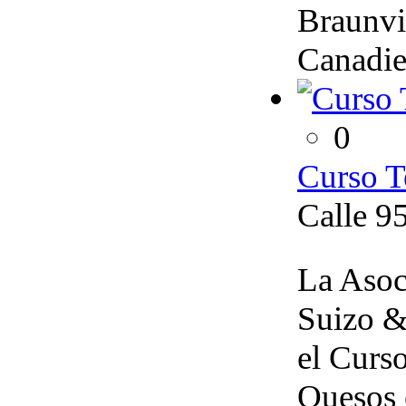
Braunvi
Canadien
0
Curso T
Calle 95
La Asoc
Suizo &
el Curs
Quesos e