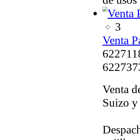
3
Venta P
622711
622737
Venta de
Suizo y
Despach