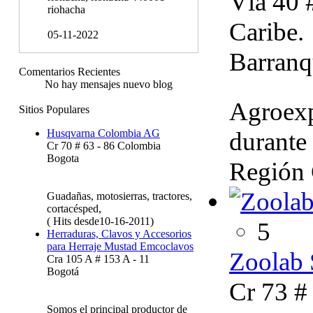
Vía 40 
riohacha
Caribe.
05-11-2022
Barranq
Comentarios Recientes
No hay mensajes nuevo blog
Agroexp
Sitios Populares
durante 
Husqvarna Colombia AG
Cr 70 # 63 - 86 Colombia
Bogota
Región 
Guadañas, motosierras, tractores,
cortacésped,
( Hits desde10-16-2011)
5
Herraduras, Clavos y Accesorios
para Herraje Mustad Emcoclavos
Zoolab 
Cra 105 A # 153 A - 11
Bogotá
Cr 73 #
Somos el principal productor de