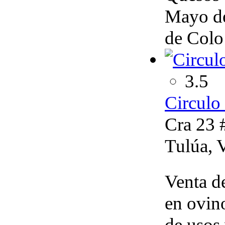
Mayo de
de Colo
3.5
Circul
Cra 23 
Tulúa, 
Venta d
en ovin
de usos 