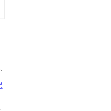
s,
os
os
e