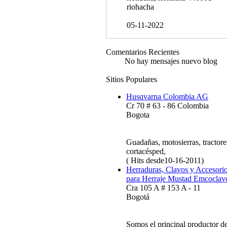
riohacha
05-11-2022
Comentarios Recientes
No hay mensajes nuevo blog
Sitios Populares
Husqvarna Colombia AG
Cr 70 # 63 - 86 Colombia
Bogota
Guadañas, motosierras, tractore
cortacésped,
( Hits desde10-16-2011)
Herraduras, Clavos y Accesori
para Herraje Mustad Emcoclav
Cra 105 A # 153 A - 11
Bogotá
Somos el principal productor d