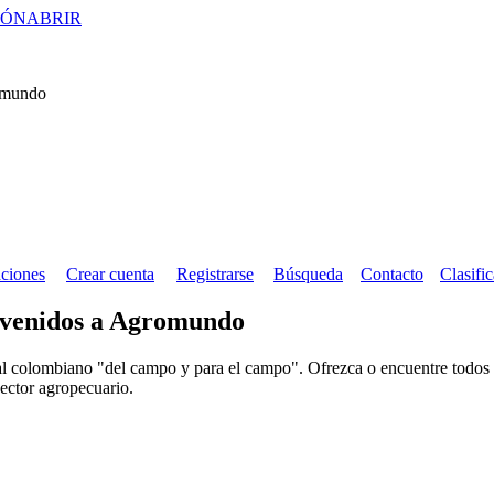
IÓN
ABRIR
ciones
Crear cuenta
Registrarse
Búsqueda
Contacto
Clasifi
venidos a Agromundo
al colombiano "del campo y para el campo". Ofrezca o encuentre todos l
sector agropecuario.