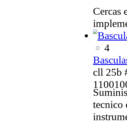
Cercas e
implemen
4
Bascula
cll 25b 
110010
Suminist
tecnico
instrum