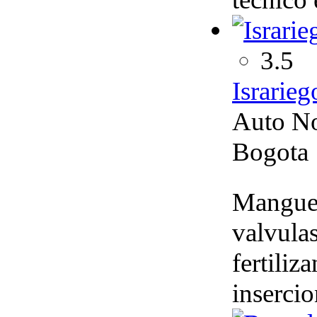
3.5
Israrieg
Auto No
Bogota
Manguera
valvula
fertiliz
insercio