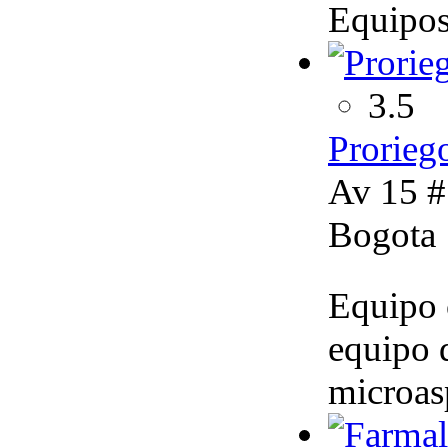
Equipos
3.5
Prorieg
Av 15 #
Bogota
Equipo c
equipo d
microasp