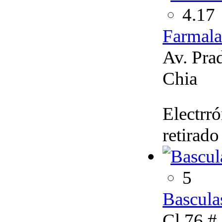
4.17
Farmala
Av. Pra
Chia
Electrr
retirado
5
Bascul
Cl 76 # 