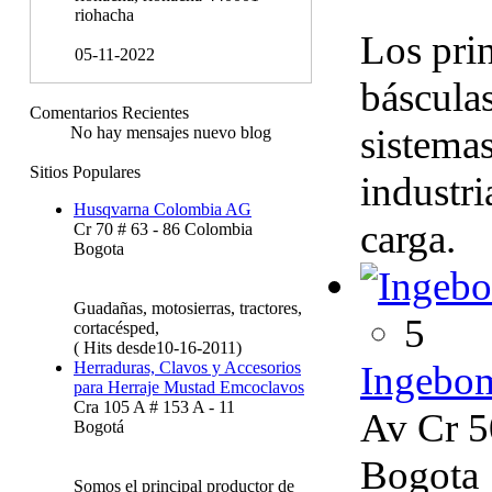
riohacha
Los prin
05-11-2022
básculas
Comentarios Recientes
sistemas
No hay mensajes nuevo blog
Sitios Populares
industri
Husqvarna Colombia AG
carga.
Cr 70 # 63 - 86 Colombia
Bogota
Guadañas, motosierras, tractores,
5
cortacésped,
( Hits desde10-16-2011)
Ingebo
Herraduras, Clavos y Accesorios
para Herraje Mustad Emcoclavos
Cra 105 A # 153 A - 11
Av Cr 5
Bogotá
Bogota
Somos el principal productor de