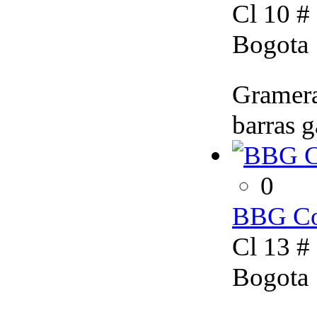
Cl 10 #
Bogota
Grameras
barras 
0
BBG Co
Cl 13 # 
Bogota