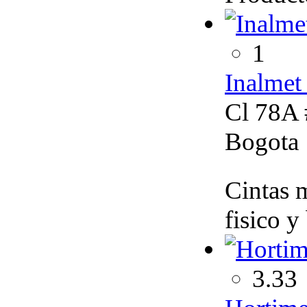
1
Inalmet
Cl 78A 
Bogota
Cintas m
fisico y
3.33