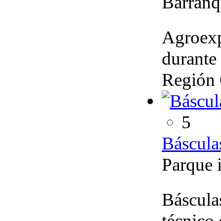
Barranq
Agroexp
durante 
Región 
5
Báscula
Parque 
Básculas
técnico 