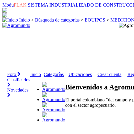
Modu
PLAK
SISTEMA INDUSTRIALIZADO DE CONSTRUCC
Inicio
>
Búsqueda de categorías
>
EQUIPOS
>
MEDICIO
Foro
Inicio
Categorías
Ubicaciones
Crear cuenta
Reg
Clasificados
Bienvenidos a Agrom
Novedades
El portal colombiano "del campo y p
con el sector agropecuario.