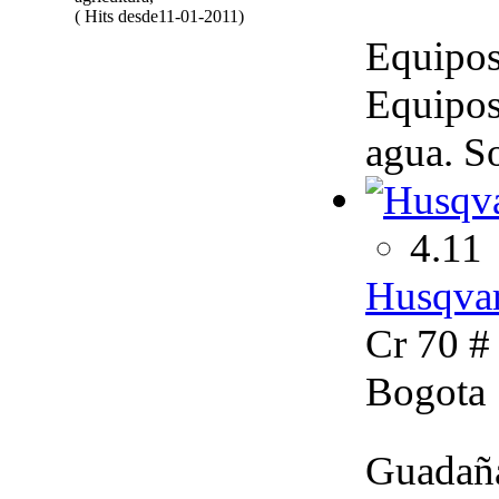
( Hits desde11-01-2011)
Equipos 
Equipos
agua. So
4.11
Husqva
Cr 70 #
Bogota
Guadañas