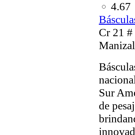
4.67
Báscula
Cr 21 #
Manizal
Báscula
naciona
Sur Amé
de pesaj
brindan
innovad