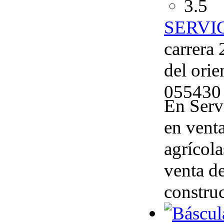
3.5
SERVI
carrera
del orie
055430
En Serv
en venta
agrícola
venta de
constru