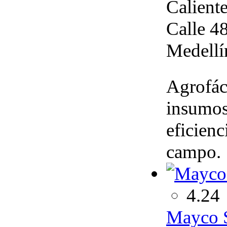
Calient
Calle 4
Medellí
Agrofác
insumos
eficienc
campo.
4.24
Mayco S