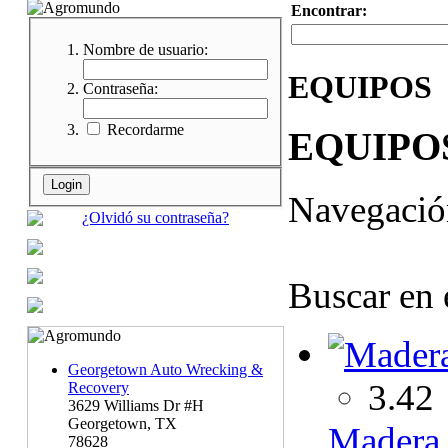
Encontrar:
Nombre de usuario:
EQUIPOS
Contraseña:
Recordarme
EQUIPO
Navegaci
¿Olvidó su contraseña?
Buscar en 
Georgetown Auto Wrecking &
3.42
Recovery
3629 Williams Dr #H
Georgetown, TX
Madera 
78628