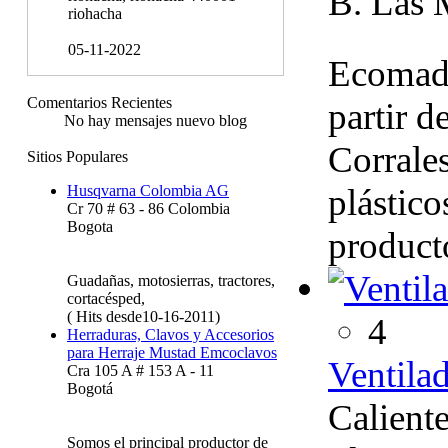
B. Las 
riohacha
05-11-2022
Ecomader
Comentarios Recientes
partir d
No hay mensajes nuevo blog
Corrales
Sitios Populares
plástico
Husqvarna Colombia AG
Cr 70 # 63 - 86 Colombia
Bogota
product
Guadañas, motosierras, tractores,
cortacésped,
( Hits desde10-16-2011)
4
Herraduras, Clavos y Accesorios
para Herraje Mustad Emcoclavos
Ventilad
Cra 105 A # 153 A - 11
Bogotá
Calient
Somos el principal productor de