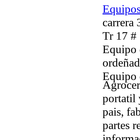
Equipos
carrera 
Tr 17 #
Equipo 
ordeñad
Equipo 
Agrocer
portatil
pais, fa
partes r
informa