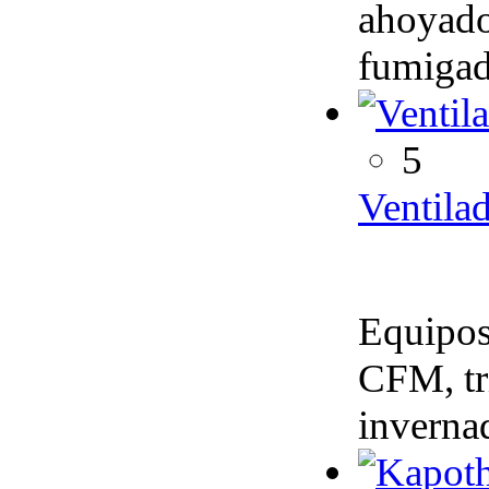
ahoyado
fumigado
5
Ventila
Equipos
CFM, tri
inverna