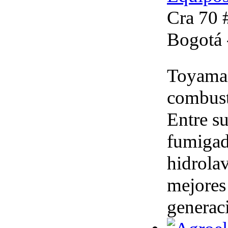
Cra 70 
Bogotá 
Toyama 
combusti
Entre s
fumigad
hidrola
mejores 
generac