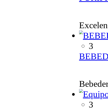
Excelen
3
BEBED
Bebeder
3