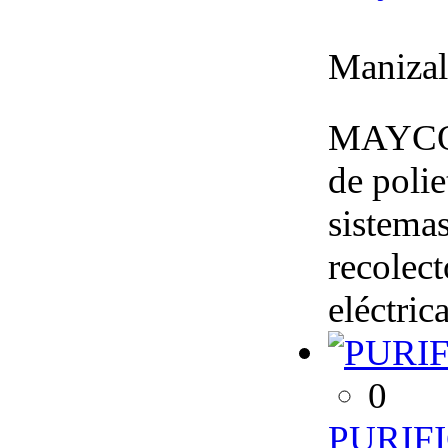
Manizal
MAYCO S
de poli
sistemas
recolect
eléctric
0
PURIF