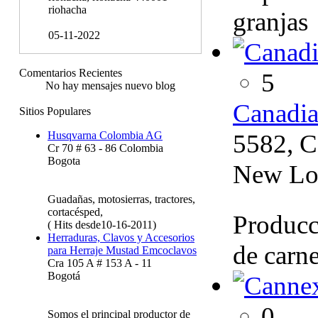
riohacha
granjas
05-11-2022
Comentarios Recientes
5
No hay mensajes nuevo blog
Canadia
Sitios Populares
5582, 
Husqvarna Colombia AG
Cr 70 # 63 - 86 Colombia
Bogota
New Lo
Guadañas, motosierras, tractores,
cortacésped,
Producc
( Hits desde10-16-2011)
Herraduras, Clavos y Accesorios
de carne
para Herraje Mustad Emcoclavos
Cra 105 A # 153 A - 11
Bogotá
0
Somos el principal productor de