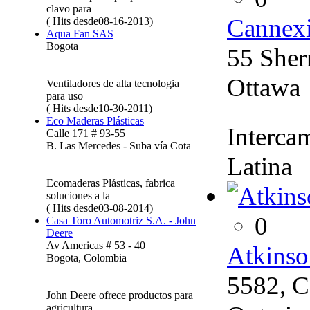
clavo para
Cannex
( Hits desde08-16-2013)
Aqua Fan SAS
Bogota
55 Sher
Ottawa
Ventiladores de alta tecnologia
para uso
( Hits desde10-30-2011)
Eco Maderas Plásticas
Interca
Calle 171 # 93-55
B. Las Mercedes - Suba vía Cota
Latina
Ecomaderas Plásticas, fabrica
soluciones a la
( Hits desde03-08-2014)
0
Casa Toro Automotriz S.A. - John
Deere
Av Americas # 53 - 40
Atkinso
Bogota, Colombia
5582, 
John Deere ofrece productos para
agricultura,