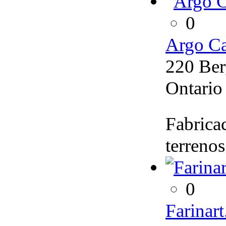
0
Argo Ca
220 Be
Ontario
Fabricac
terrenos
0
Farinart