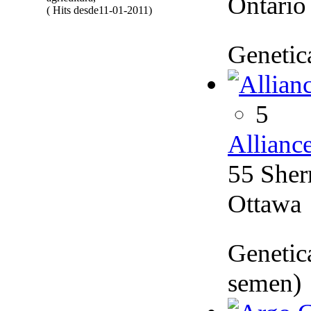
Ontario
( Hits desde11-01-2011)
Genetica
5
Allianc
55 She
Ottawa
Genetic
semen)