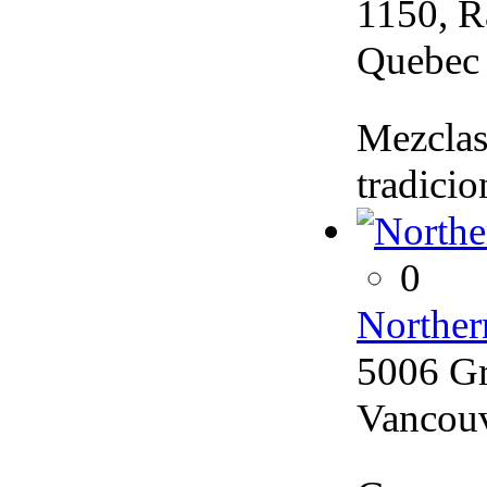
1150, R
Quebec
Mezclas 
tradicio
0
Norther
5006 Gr
Vancou