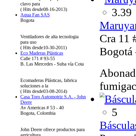
clavo para
3.39
( Hits desde08-16-2013)
Aqua Fan SAS
Bogota
Maruyam
Cra 11 
Ventiladores de alta tecnologia
para uso
( Hits desde10-30-2011)
Bogotá 
Eco Maderas Plásticas
Calle 171 # 93-55
B. Las Mercedes - Suba vía Cota
Abonado
Ecomaderas Plásticas, fabrica
fumigac
soluciones a la
( Hits desde03-08-2014)
Casa Toro Automotriz S.A. - John
Deere
Av Americas # 53 - 40
5
Bogota, Colombia
Báscula
John Deere ofrece productos para
agricultura,