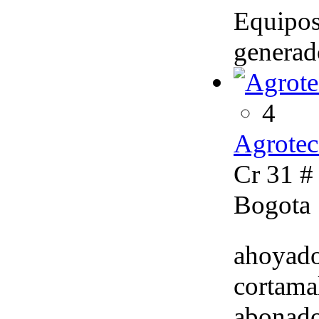
Equipos
generad
4
Agrotec
Cr 31 #
Bogota
ahoyador
cortamal
abonado