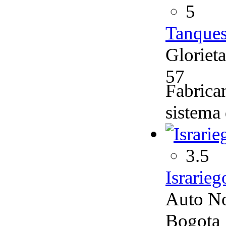
5
Tanques
Gloriet
57
Fabricam
sistema 
3.5
Israrieg
Auto No
Bogota