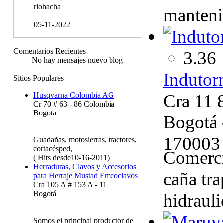
riohacha
mantenim
05-11-2022
Comentarios Recientes
3.36
No hay mensajes nuevo blog
Indutor
Sitios Populares
Cra 11 
Husqvarna Colombia AG
Cr 70 # 63 - 86 Colombia
Bogota
Bogotá 
170003
Guadañas, motosierras, tractores,
cortacésped,
Comercia
( Hits desde10-16-2011)
Herraduras, Clavos y Accesorios
caña tr
para Herraje Mustad Emcoclavos
Cra 105 A # 153 A - 11
Bogotá
hidrauli
Somos el principal productor de