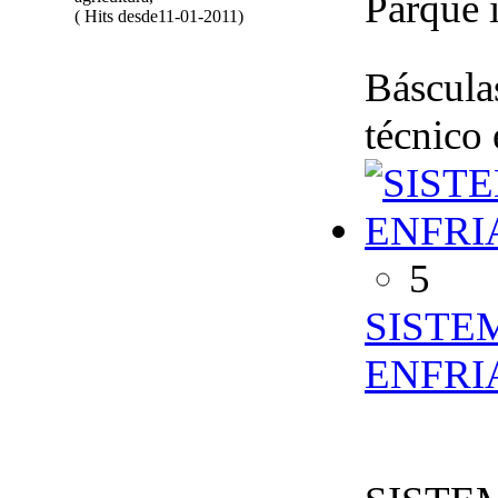
Parque 
( Hits desde11-01-2011)
Básculas
técnico 
5
SISTE
ENFRI