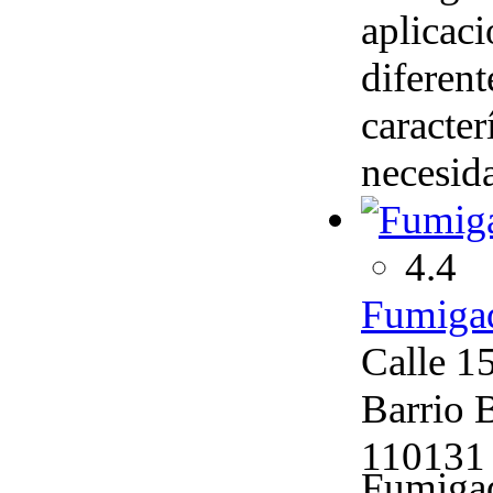
aplicaci
diferent
caracter
necesid
4.4
Fumigad
Calle 1
Barrio 
110131
Fumigad