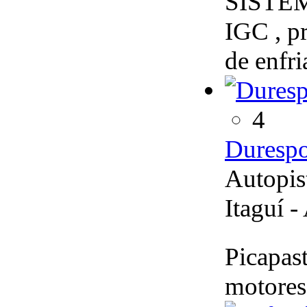
SISTE
IGC , pr
de enfri
4
Durespo
Autopis
Itaguí -
Picapast
motores