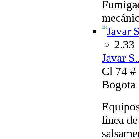
Fumigado
mecánic
2.33
Javar S
Cl 74 #
Bogota
Equipos
linea de
salsame