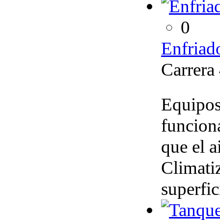
0
Enfriad
Carrera
Equipos 
funcion
que el a
Climati
superfic