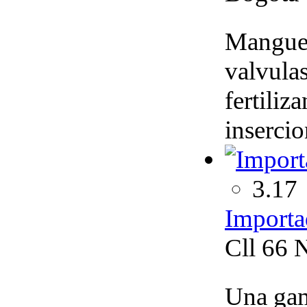
Manguera
valvula
fertiliz
insercio
3.17
Importa
Cll 66 
Una gam