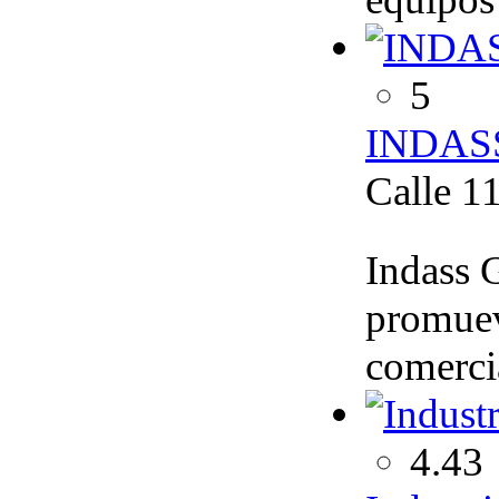
5
INDAS
Calle 1
Indass 
promuev
comerci
4.43