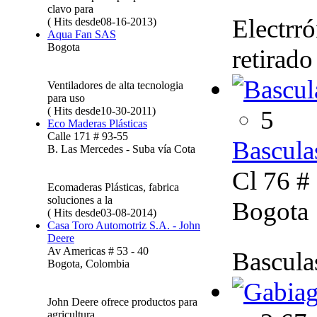
clavo para
Electrr
( Hits desde08-16-2013)
Aqua Fan SAS
Bogota
retirado
Ventiladores de alta tecnologia
para uso
( Hits desde10-30-2011)
5
Eco Maderas Plásticas
Calle 171 # 93-55
Bascul
B. Las Mercedes - Suba vía Cota
Cl 76 # 
Ecomaderas Plásticas, fabrica
soluciones a la
Bogota
( Hits desde03-08-2014)
Casa Toro Automotriz S.A. - John
Deere
Av Americas # 53 - 40
Bascula
Bogota, Colombia
John Deere ofrece productos para
agricultura,