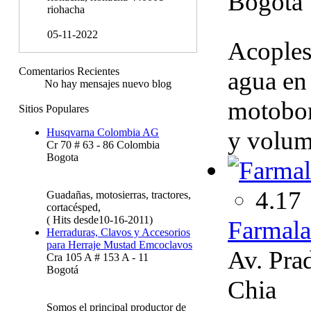
Bogota
riohacha
05-11-2022
Acoples
Comentarios Recientes
agua en
No hay mensajes nuevo blog
motobomb
Sitios Populares
y volu
Husqvarna Colombia AG
Cr 70 # 63 - 86 Colombia
Bogota
4.17
Guadañas, motosierras, tractores,
cortacésped,
( Hits desde10-16-2011)
Farmala
Herraduras, Clavos y Accesorios
para Herraje Mustad Emcoclavos
Av. Pra
Cra 105 A # 153 A - 11
Bogotá
Chia
Somos el principal productor de