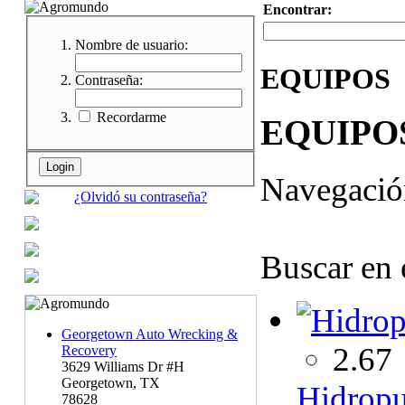
Encontrar:
Nombre de usuario:
EQUIPOS
Contraseña:
Recordarme
EQUIPO
Navegaci
¿Olvidó su contraseña?
Buscar en 
Georgetown Auto Wrecking &
2.67
Recovery
3629 Williams Dr #H
Georgetown, TX
Hidropu
78628