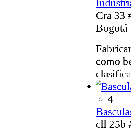
Industr
Cra 33 
Bogotá
Fabrica
como be
clasific
4
Bascula
cll 25b 