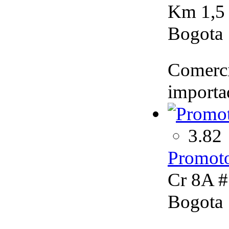
Km 1,5 
Bogota
Comerci
importad
3.82
Promoto
Cr 8A #
Bogota