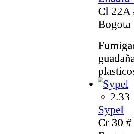
Cl 22A 
Bogota
Fumigado
guadañas
plastico
2.33
Sypel
Cr 30 #