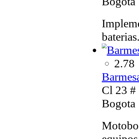
Bogota
Implemen
baterias
2.78
Barmesa
Cl 23 #
Bogota
Motobom
equipos