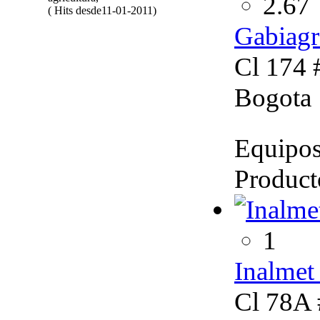
2.67
( Hits desde11-01-2011)
Gabiagr
Cl 174 
Bogota
Equipos 
Producto
1
Inalmet
Cl 78A 