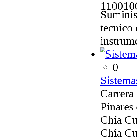
110010
Suminist
tecnico
instrum
0
Sistema
Carrera 
Pinares
Chía Cu
Chía C