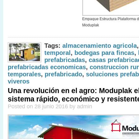
Empaque Estructura Plataforma d
Moduplak
Tags:
almacenamiento agricola
temporal
,
bodegas para fincas
,
prefabricadas
,
casas prefabrica
prefabricadas economicas
,
construccion rur
temporales
,
prefabricado
,
soluciones prefab
viveros
Una revolución en el agro: Moduplak e
sistema rápido, económico y resistent
Posted on 28 junio 2016 by admin