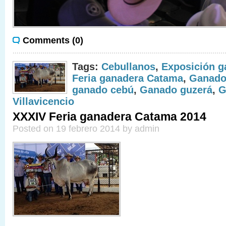
Comments (0)
Tags:
Cebullanos
,
Exposición g
Feria ganadera Catama
,
Ganado
ganado cebú
,
Ganado guzerá
,
G
Villavicencio
XXXIV Feria ganadera Catama 2014
Posted on 19 febrero 2014 by admin