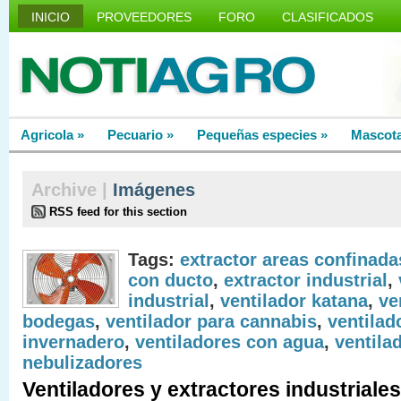
INICIO
PROVEEDORES
FORO
CLASIFICADOS
Agricola
»
Pecuario
»
Pequeñas especies
»
Mascot
Archive |
Imágenes
RSS feed for this section
Tags:
extractor areas confinada
con ducto
,
extractor industrial
,
industrial
,
ventilador katana
,
ve
bodegas
,
ventilador para cannabis
,
ventilad
invernadero
,
ventiladores con agua
,
ventila
nebulizadores
Ventiladores y extractores industriales