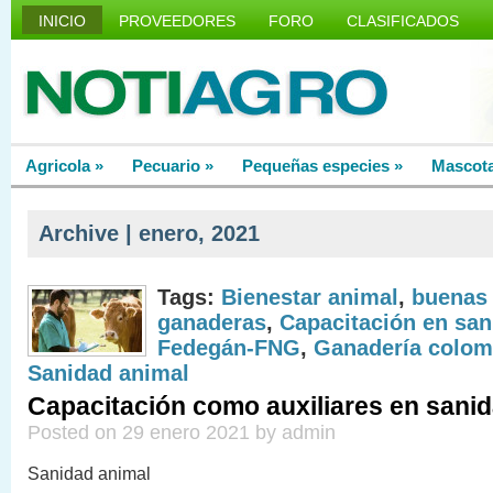
INICIO
PROVEEDORES
FORO
CLASIFICADOS
Agricola
»
Pecuario
»
Pequeñas especies
»
Mascot
Archive | enero, 2021
Tags:
Bienestar animal
,
buenas 
ganaderas
,
Capacitación en san
Fedegán-FNG
,
Ganadería colom
Sanidad animal
Capacitación como auxiliares en sani
Posted on 29 enero 2021 by admin
Sanidad animal