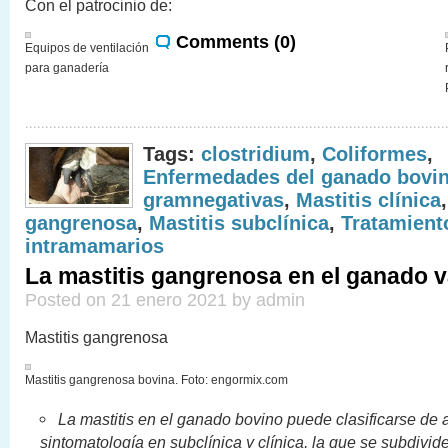
Con el patrocinio de:
Comments (0)
Equipos de ventilación
para ganadería
Tags:
clostridium
,
Coliformes
,
Enfermedades del ganado bovi
gramnegativas
,
Mastitis clínica
gangrenosa
,
Mastitis subclínica
,
Tratamient
intramamarios
La mastitis gangrenosa en el ganado 
Posted on 21 enero 2021 by admin
Mastitis gangrenosa
Mastitis gangrenosa bovina. Foto: engormix.com
La mastitis en el ganado bovino puede clasificarse de
sintomatología en subclínica y clínica, la que se subdivi