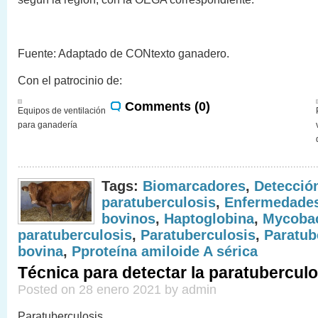
Fuente: Adaptado de CONtexto ganadero.
Con el patrocinio de:
Comments (0)
Equipos de ventilación
para ganadería
Tags:
Biomarcadores
,
Detección
paratuberculosis
,
Enfermedades
bovinos
,
Haptoglobina
,
Mycobac
paratuberculosis
,
Paratuberculosis
,
Paratub
bovina
,
Pproteína amiloide A sérica
Técnica para detectar la paratubercul
Posted on 28 enero 2021 by admin
Paratuberculosis