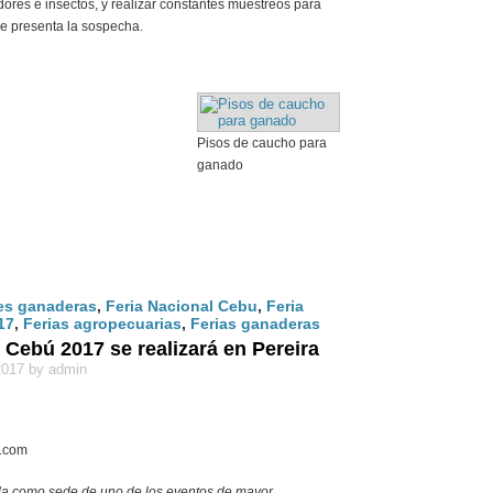
dores e insectos, y realizar constantes muestreos para
 se presenta la sospecha.
Pisos de caucho para
ganado
es ganaderas
,
Feria Nacional Cebu
,
Feria
17
,
Ferias agropecuarias
,
Ferias ganaderas
 Cebú 2017 se realizará en Pereira
2017 by admin
o.com
ida como sede de uno de los eventos de mayor