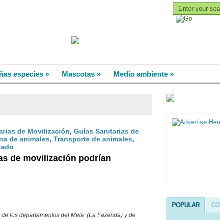
RO
CLASIFICADOS
NOVEDADES
ñas especies
»
Mascotas
»
Medio ambiente
»
arias de Movilización
,
Guías Sanitarias de
rna de animales
,
Transporte de animales
,
nado
as de movilización podrían
POPULAR
CO
s de los departamentos del Meta (La Fazenda) y de