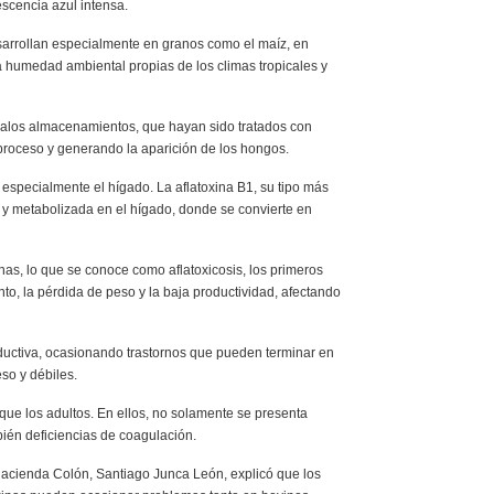
escencia azul intensa.
arrollan especialmente en granos como el maíz, en
 humedad ambiental propias de los climas tropicales y
alos almacenamientos, que hayan sido tratados con
 proceso y generando la aparición de los hongos.
 especialmente el hígado. La aflatoxina B1, su tipo más
o y metabolizada en el hígado, donde se convierte en
nas, lo que se conoce como aflatoxicosis, los primeros
o, la pérdida de peso y la baja productividad, afectando
roductiva, ocasionando trastornos que pueden terminar en
so y débiles.
ue los adultos. En ellos, no solamente se presenta
ién deficiencias de coagulación.
 hacienda Colón, Santiago Junca León, explicó que los