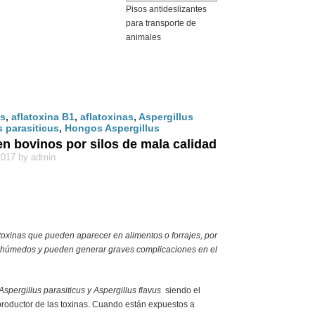
Pisos antideslizantes
para transporte de
animales
is
,
aflatoxina B1
,
aflatoxinas
,
Aspergillus
s parasiticus
,
Hongos Aspergillus
en bovinos por silos de mala calidad
2017 by admin
toxinas que pueden aparecer en alimentos o forrajes, por
 húmedos y pueden generar graves complicaciones en el
Aspergillus parasiticus y
Aspergillus flavus
siendo el
 productor de las toxinas. Cuando están expuestos a