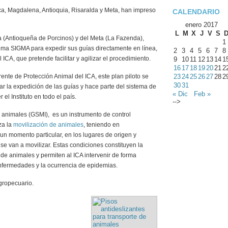
a, Magdalena, Antioquia, Risaralda y Meta, han impreso
CALENDARIO
enero 2017
L
M
X
J
V
S
 (Antioqueña de Porcinos) y del Meta (La Fazenda),
1
tema SIGMA para expedir sus guías directamente en línea,
2
3
4
5
6
7
8
ICA, que pretende facilitar y agilizar el procedimiento.
9
10
11
12
13
14
1
16
17
18
19
20
21
2
nte de Protección Animal del ICA, este plan piloto se
23
24
25
26
27
28
2
30
31
izar la expedición de las guías y hace parte del sistema de
« Dic
Feb »
el Instituto en todo el país.
-->
e animales (GSMI), es un instrumento de control
za la
movilización de animales
, teniendo en
un momento particular, en los lugares de origen y
se van a movilizar. Estas condiciones constituyen la
 de animales y permiten al ICA intervenir de forma
nfermedades y la ocurrencia de epidemias.
gropecuario.