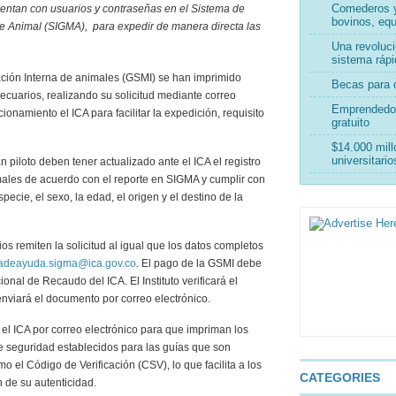
Comederos y
uentan con usuarios y contraseñas en el Sistema de
bovinos, equ
de Animal (SIGMA), para expedir de manera directa las
Una revoluci
sistema rápi
ación Interna de animales (GSMI) se han imprimido
Becas para c
ecuarios, realizando su solicitud mediante correo
Emprendedor
cionamiento el ICA para facilitar la expedición, requisito
gratuito
$14.000 mill
universitari
piloto deben tener actualizado ante el ICA el registro
imales de acuerdo con el reporte en SIGMA y cumplir con
pecie, el sexo, la edad, el origen y el destino de la
os remiten la solicitud al igual que los datos completos
deayuda.sigma@ica.gov.co
. El pago de la GSMI debe
onal de Recaudo del ICA. El Instituto verificará el
enviará el documento por correo electrónico.
el ICA por correo electrónico para que impriman los
e seguridad establecidos para las guías que son
 el Código de Verificación (CSV), lo que facilita a los
CATEGORIES
n de su autenticidad.