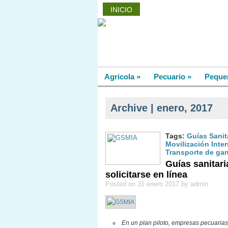
INICIO
PROVEEDORES
FO
Agricola
»
Pecuario
»
Peque
Archive | enero, 2017
Tags:
Guías Sanit
Movilización Inte
Transporte de ga
Guías sanitari
solicitarse en línea
Posted on 31 enero 2017 by admin
En un plan piloto, empresas pecuaria