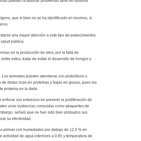
xinas pueden ocasionar problemas tanto en bovinos
ígeno, que si bien no se ha identificado en bovinos, sí
anos.
restarse una mayor atención a este tipo de padecimientos
 salud pública.
cias en la producción de silos, por la falta de
 entre estos, tratar de evitar el desarrollo de hongos y
vo. Los animales pueden atenderse con probióticos y
o de dietas ricas en proteínas y bajas en grasas, pues las
e proteína en la dieta.
enfocar sus esfuerzos en prevenir la proliferación de
xisten unas sustancias conocidas como atrapantes de
embargo, señaló que no han sido bien probados sus
zar su efectividad.
rias primas con humedades por debajo de 12.5 % en
e actividad de agua inferiores a 0.65 y temperatura de