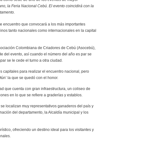
no, la Feria Nacional Cebú. El evento coincidirá con la
tamento.
este encuentro que convocará a los más importantes
inos tanto nacionales como internacionales en la capital
 Asociación Colombiana de Criadores de Cebú (Asocebú),
e del evento, así cuando el número del año es par se
ar se le cede el turno a otra ciudad.
s capitales para realizar el encuentro nacional, pero
tún’ la que se quedó con el honor.
d que cuenta con gran infraestructura, un coliseo de
nes en lo que se refiere a graderías y establos.
se localizan muy representativos ganaderos del país y
ación del departamento, la Alcaldía municipal y los
ístico, ofreciendo un destino ideal para los visitantes y
nales.