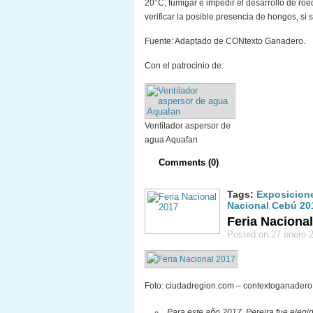
20°C, fumigar e impedir el desarrollo de roe
verificar la posible presencia de hongos, si
Fuente: Adaptado de CONtexto Ganadero.
Con el patrocinio de:
Ventilador aspersor de
agua Aquafan
Comments (0)
Tags:
Exposicion
Nacional Cebú 20
Feria Nacional
Posted on 27 enero 
Foto: ciudadregion.com – contextoganader
Para este año 2017, Pereira fue eleg