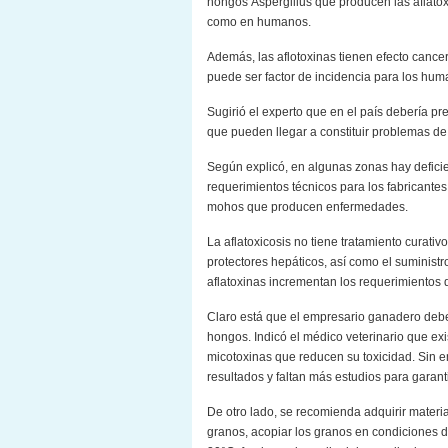
hongos Aspergillus que producen las aflato
como en humanos.
Además, las aflotoxinas tienen efecto cancer
puede ser factor de incidencia para los hum
Sugirió el experto que en el país debería p
que pueden llegar a constituir problemas de
Según explicó, en algunas zonas hay deficien
requerimientos técnicos para los fabricantes,
mohos que producen enfermedades.
La aflatoxicosis no tiene tratamiento curati
protectores hepáticos, así como el suministr
aflatoxinas incrementan los requerimientos d
Claro está que el empresario ganadero debe 
hongos. Indicó el médico veterinario que e
micotoxinas que reducen su toxicidad. Sin 
resultados y faltan más estudios para garanti
De otro lado, se recomienda adquirir mate
granos, acopiar los granos en condiciones d