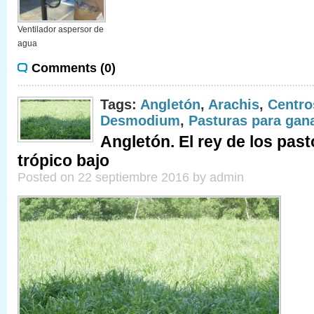
Ventilador aspersor de
agua
Comments (0)
Tags:
Angletón
,
Arachis
,
Centr
Desmodium
,
Pasturas para gan
Angletón. El rey de los past
trópico bajo
Posted on 22 septiembre 2016 by admin