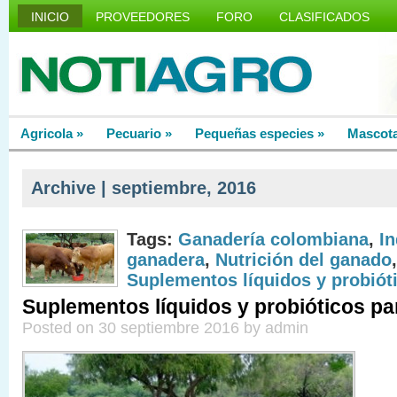
INICIO
PROVEEDORES
FORO
CLASIFICADOS
Agricola
»
Pecuario
»
Pequeñas especies
»
Mascot
Archive | septiembre, 2016
Tags:
Ganadería colombiana
,
In
ganadera
,
Nutrición del ganado
,
Suplementos líquidos y probiót
Suplementos líquidos y probióticos p
Posted on 30 septiembre 2016 by admin