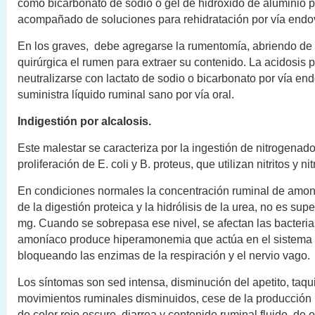
como bicarbonato de sodio o gel de hidróxido de aluminio po
acompañado de soluciones para rehidratación por vía end
En los graves, debe agregarse la rumentomía, abriendo d
quirúrgica el rumen para extraer su contenido. La acidosis
neutralizarse con lactato de sodio o bicarbonato por vía en
suministra líquido ruminal sano por vía oral.
Indigestión por alcalosis.
Este malestar se caracteriza por la ingestión de nitrogenados
proliferación de E. coli y B. proteus, que utilizan nitritos y nit
En condiciones normales la concentración ruminal de amon
de la digestión proteica y la hidrólisis de la urea, no es supe
mg. Cuando se sobrepasa ese nivel, se afectan las bacteria
amoníaco produce hiperamonemia que actúa en el sistema n
bloqueando las enzimas de la respiración y el nervio vago.
Los síntomas son sed intensa, disminución del apetito, taqu
movimientos ruminales disminuidos, cese de la producción
de color rojo oscuro, diarrea y contenido ruminal fluido, de ol