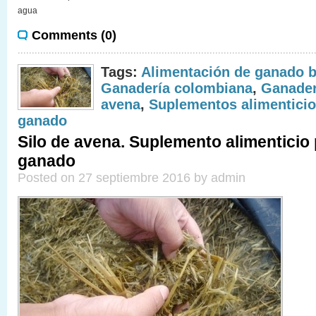
agua
Comments (0)
Tags:
Alimentación de ganado 
Ganadería colombiana
,
Ganade
avena
,
Suplementos alimenticio
ganado
Silo de avena. Suplemento alimenticio
ganado
Posted on 27 septiembre 2016 by admin