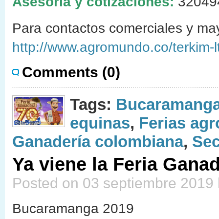
Asesoría y cotizaciones:
32049
Para contactos comerciales y may
http://www.agromundo.co/terkim-l
Comments (0)
Tags:
Bucaramanga
equinas
,
Ferias agr
Ganadería colombiana
,
Sec
Ya viene la Feria Gan
Posted on 03 septiembre 2019
Bucaramanga 2019