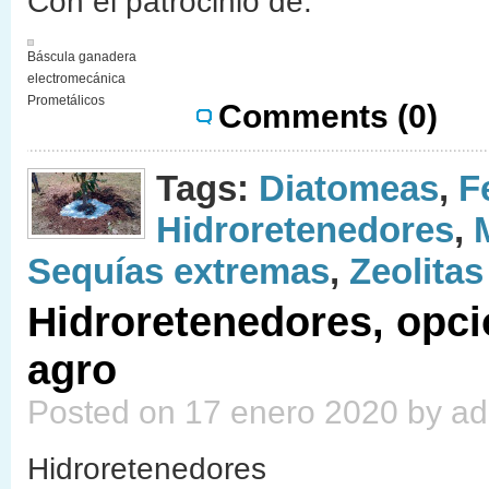
Con el patrocinio de:
Báscula ganadera
electromecánica
Prometálicos
Comments (0)
Tags:
Diatomeas
,
F
Hidroretenedores
,
Sequías extremas
,
Zeolitas
Hidroretenedores, opci
agro
Posted on 17 enero 2020 by a
Hidroretenedores