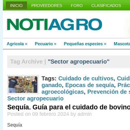
INICIO
PROVEEDORES
FORO
CLASIFICADOS
Agricola
»
Pecuario
»
Pequeñas especies
»
Mascot
Tag Archive |
"Sector agropecuario"
Tags:
Cuidado de cultivos
,
Cuid
ganado
,
Epocas de sequía
,
Prác
agroecológicas
,
Prevención de 
Sector agropecuario
Sequía. Guía para el cuidado de bovin
Posted on 09 febrero 2024 by admin
Sequía