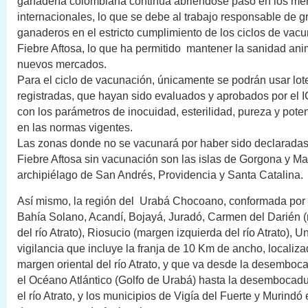
ganadería colombiana continúa abriéndose paso en los me
internacionales, lo que se debe al trabajo responsable de g
ganaderos en el estricto cumplimiento de los ciclos de vac
Fiebre Aftosa, lo que ha permitido mantener la sanidad ani
nuevos mercados.
Para el ciclo de vacunación, únicamente se podrán usar lo
registradas, que hayan sido evaluados y aprobados por el 
con los parámetros de inocuidad, esterilidad, pureza y pote
en las normas vigentes.
Las zonas donde no se vacunará por haber sido declaradas
Fiebre Aftosa sin vacunación son las islas de Gorgona y Mal
archipiélago de San Andrés, Providencia y Santa Catalina.
Así mismo, la región del Urabá Chocoano, conformada por 
Bahía Solano, Acandí, Bojayá, Juradó, Carmen del Darién 
del río Atrato), Riosucio (margen izquierda del río Atrato), 
vigilancia que incluye la franja de 10 Km de ancho, localizad
margen oriental del río Atrato, y que va desde la desemboca
el Océano Atlántico (Golfo de Urabá) hasta la desembocadur
el río Atrato, y los municipios de Vigía del Fuerte y Murindó 