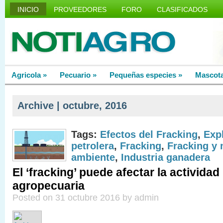
INICIO
PROVEEDORES
FORO
CLASIFICADOS
Agricola
»
Pecuario
»
Pequeñas especies
»
Mascot
Archive | octubre, 2016
Tags:
Efectos del Fracking
,
Exp
petrolera
,
Fracking
,
Fracking y
ambiente
,
Industria ganadera
El ‘fracking’ puede afectar la actividad
agropecuaria
Posted on 31 octubre 2016 by admin