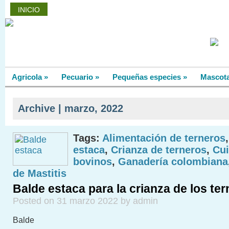
INICIO
PROVEEDORES
FORO
CLASIFICADOS
Agricola
»
Pecuario
»
Pequeñas especies
»
Mascot
Archive | marzo, 2022
Tags:
Alimentación de terneros
estaca
,
Crianza de terneros
,
Cu
bovinos
,
Ganadería colombiana
de Mastitis
Balde estaca para la crianza de los te
Posted on 31 marzo 2022 by admin
Balde