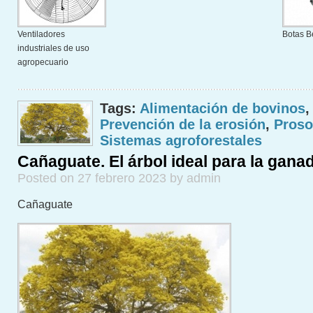
Ventiladores
Botas B
industriales de uso
agropecuario
Tags:
Alimentación de bovinos
Prevención de la erosión
,
Prosop
Sistemas agroforestales
Cañaguate. El árbol ideal para la gana
Posted on 27 febrero 2023 by admin
Cañaguate