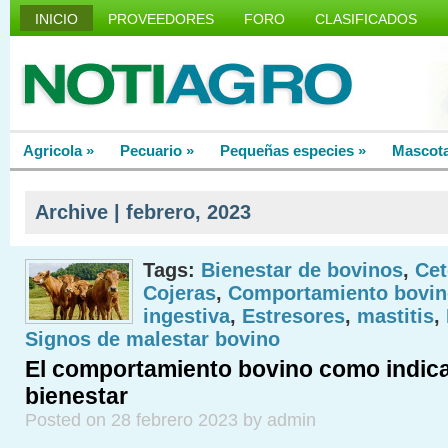
INICIO
PROVEEDORES
FORO
CLASIFICADOS
Agricola
»
Pecuario
»
Pequeñas especies
»
Mascot
Archive | febrero, 2023
Tags:
Bienestar de bovinos
,
Cet
Cojeras
,
Comportamiento bovin
ingestiva
,
Estresores
,
mastitis
,
Signos de malestar bovino
El comportamiento bovino como indic
bienestar
Posted on 28 febrero 2023 by admin