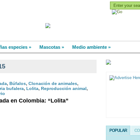
RO
CLASIFICADOS
NOVEDADES
ñas especies
»
Mascotas
»
Medio ambiente
»
15
ada
,
Búfalos
,
Clonación de animales
,
ria bufalera
,
Lolita
,
Reproducción animal
,
rio
ada en Colombia: “Lolita”
POPULAR
CO