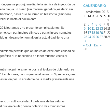
ión, que se produjo mediante la técnica de inyección de
CALENDARIO
a piel) a un óvulo (sin material genético, es decir, sin
noviembre 2015
aboratorio, hasta que se formó un blastocito (embrión)
L
M
X
J
V
S
ollarse hasta el nacimiento.
1
2
3
4
5
6
7
8
r 29 kilogramos y no presentó complicaciones. Se
9
10
11
12
13
14
1
ente, con parámetros clínicos y paraclínicos normales.
16
17
18
19
20
21
2
23
24
25
26
27
28
2
ido un desarrollo normal, en la actualidad tiene una
30
« Oct
Dic »
-->
ocedimiento permite que animales de excelente calidad se
l genético ni la necesidad de tener muchas veces el
ntísimo, primeramente por la dificultas de obtenerlo: se
 11 embriones, de los que se alcanzaron 3 preñeces, una
 gestación por un accidente de la madre y finalmente una
eció un cultivo celular. A cada una de las células
 el núcleo celular, con la dotación de cromosomas