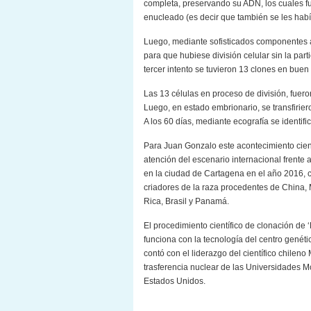
completa, preservando su ADN, los cuales fu
enucleado (es decir que también se les habí
Luego, mediante sofisticados componentes a 
para que hubiese división celular sin la part
tercer intento se tuvieron 13 clones en buen
Las 13 células en proceso de división, fuer
Luego, en estado embrionario, se transfirie
A los 60 días, mediante ecografía se identifi
Para Juan Gonzalo este acontecimiento cient
atención del escenario internacional frente
en la ciudad de Cartagena en el año 2016, co
criadores de la raza procedentes de China, M
Rica, Brasil y Panamá.
El procedimiento científico de clonación de 
funciona con la tecnología del centro genéti
contó con el liderazgo del científico chileno
trasferencia nuclear de las Universidades 
Estados Unidos.