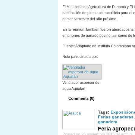
El Ministerio de Agricultura de Panamá y El I
habilitación de plantas de sacrificio para e
primer semestre del año próximo.
En la reunión, también fueron abordados te
embriones de ganado bovino, así como de le
Fuente: Adaptado de Instituto Colombiano A
Nota patrocinada por:
Ventilador aspersor de
agua Aquafan
Comments (0)
Tags:
Exposicion
Ferias ganaderas
ganadera
Feria agropec
Posted on 26 noviembre 2015 by admin