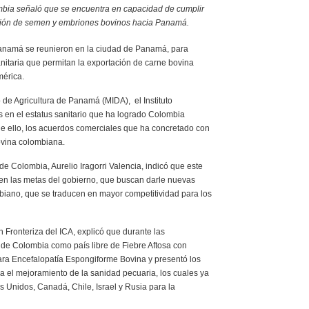
ombia señaló que se encuentra en capacidad de cumplir
tación de semen y embriones bovinos hacia Panamá.
Panamá se reunieron en la ciudad de Panamá, para
nitaria que permitan la exportación de carne bovina
érica.
o de Agricultura de Panamá (MIDA), el Instituto
 en el estatus sanitario que ha logrado Colombia
de ello, los acuerdos comerciales que ha concretado con
ovina colombiana.
 de Colombia, Aurelio Iragorri Valencia, indicó que este
 en las metas del gobierno, que buscan darle nuevas
biano, que se traducen en mayor competitividad para los
Fronteriza del ICA, explicó que durante las
 de Colombia como país libre de Fiebre Aftosa con
para Encefalopatía Espongiforme Bovina y presentó los
 el mejoramiento de la sanidad pecuaria, los cuales ya
 Unidos, Canadá, Chile, Israel y Rusia para la