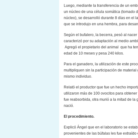
Luego, mediante la transferencia de un embr
un núcleo de una célula somática (tomado de l
núcleo), se desarrolló durante 8 días en el l
que se introdujo en una hembra, para desarr
Según el bufalero, la becerra, pesó al nace
caracterizó por su adaptación al medio ambi
Agregó el propietario del animal que ha ten
edad de 10 meses y pesa 240 kilos.
Para el ganadero, la utilización de este pr
multipliquen sin la participación de materia
mismo individuo.
Relató el productor que fue un hecho importa
utilizaron más de 100 ovocitos para obtener
fue reabsorbida, otra murió a la mitad de la
nació.
El procedimiento
.
Explicó Ángel que en el laboratorio se establ
provenientes de las búfalas les fue extraído