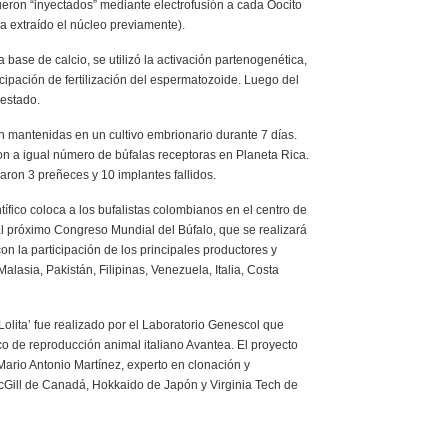
eron “inyectados” mediante electrofusión a cada Oocito
a extraído el núcleo previamente).
base de calcio, se utilizó la activación partenogenética,
icipación de fertilización del espermatozoide. Luego del
 estado.
on mantenidas en un cultivo embrionario durante 7 días.
ron a igual número de búfalas receptoras en Planeta Rica.
caron 3 preñeces y 10 implantes fallidos.
ífico coloca a los bufalistas colombianos en el centro de
 al próximo Congreso Mundial del Búfalo, que se realizará
n la participación de los principales productores y
alasia, Pakistán, Filipinas, Venezuela, Italia, Costa
‘Lolita’ fue realizado por el Laboratorio Genescol que
co de reproducción animal italiano Avantea. El proyecto
 Mario Antonio Martínez, experto en clonación y
McGill de Canadá, Hokkaido de Japón y Virginia Tech de