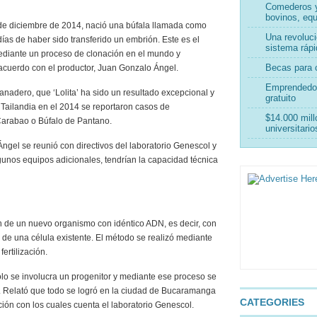
Comederos y
bovinos, equ
de diciembre de 2014, nació una búfala llamada como
Una revoluci
días de haber sido transferido un embrión. Este es el
sistema rápi
mediante un proceso de clonación en el mundo y
Becas para c
acuerdo con el productor, Juan Gonzalo Ángel.
Emprendedor
anadero, que ‘Lolita’ ha sido un resultado excepcional y
gratuito
 Tailandia en el 2014 se reportaron casos de
$14.000 mill
Carabao o Búfalo de Pantano.
universitari
Ángel se reunió con directivos del laboratorio Genescol y
gunos equipos adicionales, tendrían la capacidad técnica
n de un nuevo organismo con idéntico ADN, es decir, con
de una célula existente. El método se realizó mediante
ertilización.
lo se involucra un progenitor y mediante ese proceso se
. Relató que todo se logró en la ciudad de Bucaramanga
CATEGORIES
ión con los cuales cuenta el laboratorio Genescol.