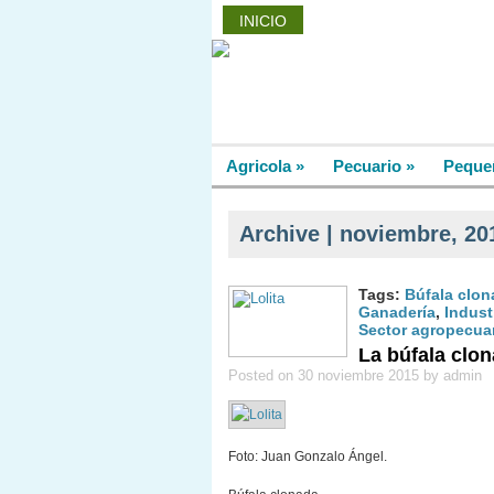
INICIO
PROVEEDORES
FO
Agricola
»
Pecuario
»
Peque
Archive | noviembre, 20
Tags:
Búfala clon
Ganadería
,
Indust
Sector agropecua
La búfala clon
Posted on 30 noviembre 2015 by admin
Foto: Juan Gonzalo Ángel.