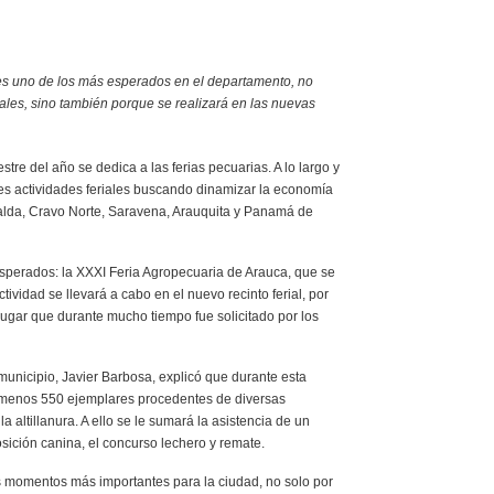
 es uno de los más esperados en el departamento, no
males, sino también porque se realizará en las nuevas
tre del año se dedica a las ferias pecuarias. A lo largo y
ntes actividades feriales buscando dinamizar la economía
ralda, Cravo Norte, Saravena, Arauquita y Panamá de
esperados: la XXXI Feria Agropecuaria de Arauca, que se
tividad se llevará a cabo en el nuevo recinto ferial, por
lugar que durante mucho tiempo fue solicitado por los
unicipio, Javier Barbosa, explicó que durante esta
o menos 550 ejemplares procedentes de diversas
 altillanura. A ello se le sumará la asistencia de un
sición canina, el concurso lechero y remate.
s momentos más importantes para la ciudad, no solo por