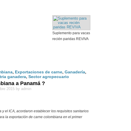
Suplemento para vacas
recién paridas REVIVA
mbiana
,
Exportaciones de carne
,
Ganadería
,
tria ganadera
,
Sector agropecuario
mbiana a Panamá ?
bre 2015 by admin
y el ICA, acordaron establecer los requisitos sanitarios
 para la exportación de carne colombiana en el primer