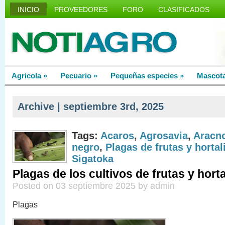
INICIO
PROVEEDORES
FORO
CLASIFICADOS
Agricola
»
Pecuario
»
Pequeñas especies
»
Mascot
Archive | septiembre 3rd, 2025
Tags:
Acaros
,
Agrosavia
,
Aracn
negro
,
Plagas de frutas y hortal
Sigatoka
Plagas de los cultivos de frutas y hort
Posted on 03 septiembre 2025 by admin
Plagas