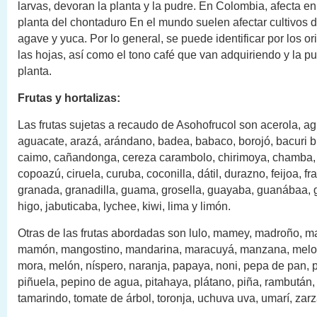
larvas, devoran la planta y la pudre. En Colombia, afecta e
planta del chontaduro En el mundo suelen afectar cultivos d
agave y yuca. Por lo general, se puede identificar por los or
las hojas, así como el tono café que van adquiriendo y la pu
planta.
Frutas y hortalizas:
Las frutas sujetas a recaudo de Asohofrucol son acerola, ag
aguacate, arazá, arándano, badea, babaco, borojó, bacuri 
caimo, cañandonga, cereza carambolo, chirimoya, chamba,
copoazú, ciruela, curuba, coconilla, dátil, durazno, feijoa, f
granada, granadilla, guama, grosella, guayaba, guanábaa, g
higo, jabuticaba, lychee, kiwi, lima y limón.
Otras de las frutas abordadas son lulo, mamey, madroño, m
mamón, mangostino, mandarina, maracuyá, manzana, melo
mora, melón, níspero, naranja, papaya, noni, pepa de pan, 
piñuela, pepino de agua, pitahaya, plátano, piña, rambután,
tamarindo, tomate de árbol, toronja, uchuva uva, umarí, zar