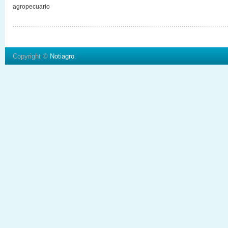
agropecuario
Copyright ©
Notiagro
.