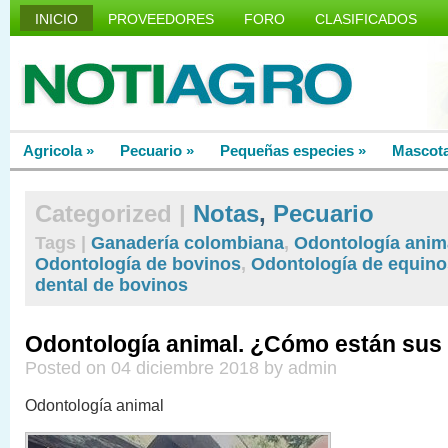
INICIO
PROVEEDORES
FORO
CLASIFICADOS
Agricola
»
Pecuario
»
Pequeñas especies
»
Mascot
Categorized |
Notas
,
Pecuario
Tags |
Ganadería colombiana
,
Odontología anim
Odontología de bovinos
,
Odontología de equino
dental de bovinos
Odontología animal. ¿Cómo están sus
Posted on 04 diciembre 2018 by admin
Odontología animal