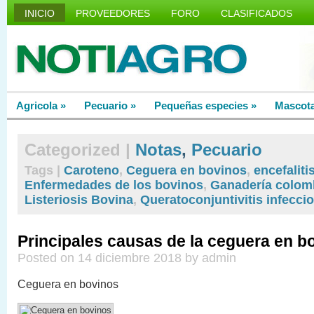
INICIO
PROVEEDORES
FORO
CLASIFICADOS
Agricola
»
Pecuario
»
Pequeñas especies
»
Mascot
Categorized |
Notas
,
Pecuario
Tags |
Caroteno
,
Ceguera en bovinos
,
encefalitis
Enfermedades de los bovinos
,
Ganadería colom
Listeriosis Bovina
,
Queratoconjuntivitis infecci
Principales causas de la ceguera en b
Posted on 14 diciembre 2018 by admin
Ceguera en bovinos