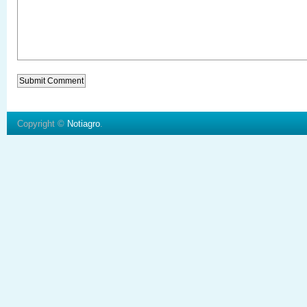
Copyright ©
Notiagro
.