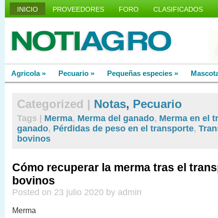
INICIO
PROVEEDORES
FORO
CLASIFICADOS
Agricola
»
Pecuario
»
Pequeñas especies
»
Mascot
Categorized |
Notas
,
Pecuario
Tags |
Merma
,
Merma del ganado
,
Merma en el t
ganado
,
Pérdidas de peso en el transporte
,
Tran
bovinos
Cómo recuperar la merma tras el trans
bovinos
Posted on 23 julio 2020 by admin
Merma